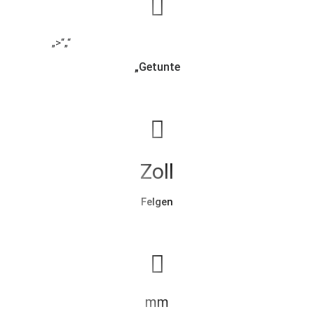
„>“
„“
„Getunte
Zoll
Felgen
mm