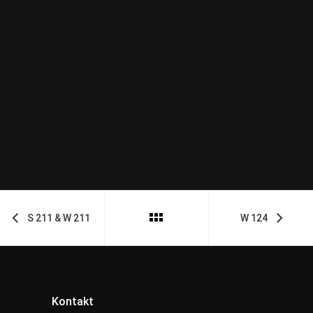
S 211 & W 211
W 124
Kontakt